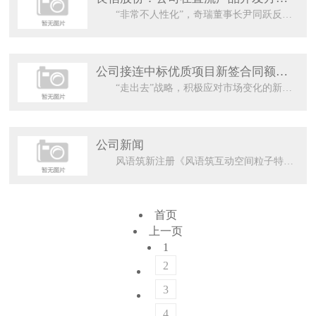
“非常不人性化”，奇瑞董事长尹同跃反思致歉！他要求周末不开大会，杜绝把员工的时间不当时间 金融支持新型工业化路径明确！优化资金供给结构，提...
公司接连中标优质项目新签合同额实现新突破
“走出去”战略，积极应对市场变化的新形势，实现了传统、新兴、融合市场共同发力。 近期，公司在区域指挥部的指导下，接连中标通信配套工程（十一...
公司新闻
风语筑新注册《风语筑互动空间粒子特效实时渲染模块软件V1.0》项目的软件著作权 西山科技新注册《西山科技手术动力装置通用控制软件V4》项目...
首页
上一页
1
2
3
4